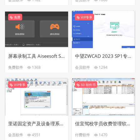
免费
VIP专享
屏幕录制工具 Aiseesoft Screen Recorder v2.5.10中文破解版
中望ZWCAD 2023 SP1专业版最新64位中文破解版
免费软件
1368
会员软件
1294
VIP专享
50 软件币
里诺固定资产及设备理系统(SQL网络版)V3.28最新免注册破解版
佳宜驾校学员收费管理软件(企业版)v2.20完美破解版
会员软件
4551
付费软件
1470