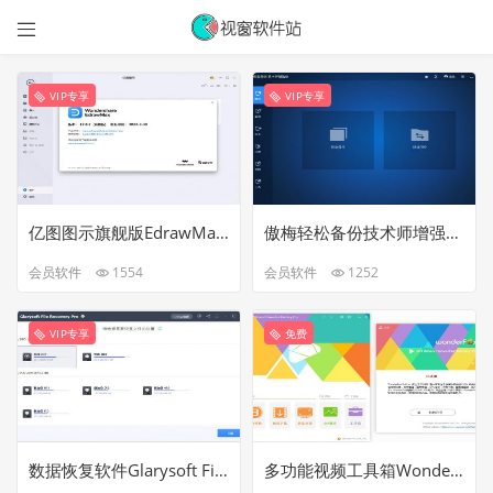

VIP专享
VIP专享
亿图图示旗舰版EdrawMax V12.0.2破解版
傲梅轻松备份技术师增强版v7.0.0中文破解版
会员软件
1554
会员软件
1252
VIP专享
免费
数据恢复软件Glarysoft File Recovery Pro v1.19.0.19中文破解版
多功能视频工具箱Wonderfox HD Video Converter Factory Pro v25.5中文破解版